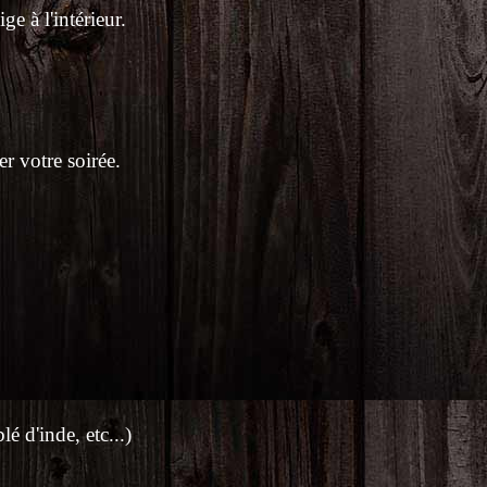
e à l'intérieur.
r votre soirée.
é d'inde, etc...)